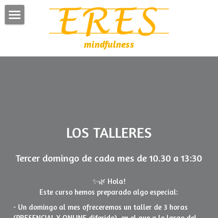
×
CATEGORÍAS DE BLOG
Inicio
mindfulness
Todas las Categorías
Retiros
Noticias
Los talleres
Última publicación
Programa MBCT
Precios e inscripciones
LOS TALLERES
Sobre mí y el centro
Tercer domingo de cada mes de 10.30 a 13:30
Blog
Sobre mí
✨🌿 Hola!
Investigación
Este curso hemos preparado algo especial:
- Un domingo al mes ofreceremos un taller de 3 horas 
El Centro Eres
(PRESENCIAL Y ONLINE diferido), en el que a lo largo del 