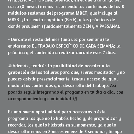
curso (8 meses) iremos recorriendo los contenidos de los 
8 
¿Qué es Mindfulness?
módulos-sesiones
del
programa MBCT
, que incluye al 
MBSR y la ciencia cognitiva (Beck), y las prácticas de 
donde provienen (fundamentalmente ZEN y VIPASSANA).
- Durante el resto del mes (una vez por semana) te 
enviaremos EL TRABAJO ESPECÍFICO DE CADA SEMANA; la 
práctica y el contenido a realizar durante esos 7 días.
🙏Además, tendrás la 
posibilidad de acceder a la 
grabación
 de los talleres para que, si eres meditador y no 
puedes asistir presencialmente, tengas acceso de igual 
modo a los contenidos y al desarrollo del trabajo. 
Así 
podrás seguir integrando el progama en tu día a día, con 
acompañamiento y continuidad 🙌
Es una buena oportunidad para acercaros a éste 
programa los que no lo habéis hecho y, de profundizar y 
recordar, los que lo hicisteis en su momento, ya que lo 
desarrollaremos en 8 meses en vez de 8 semanas, tiempo 