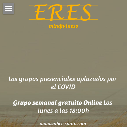
×
CATEGORÍAS DE BLOG
Inicio
mindfulness
Todas las Categorías
Retiros
Noticias
Los talleres
Última publicación
Programa MBCT
Precios e inscripciones
Los grupos presenciales aplazados por 
el COVID
Sobre mí y el centro
Blog
Sobre mí
Grupo semanal gratuito Online 
Los 
lunes a las 18:00h
Investigación
www.mbct-spain.com 
El Centro Eres